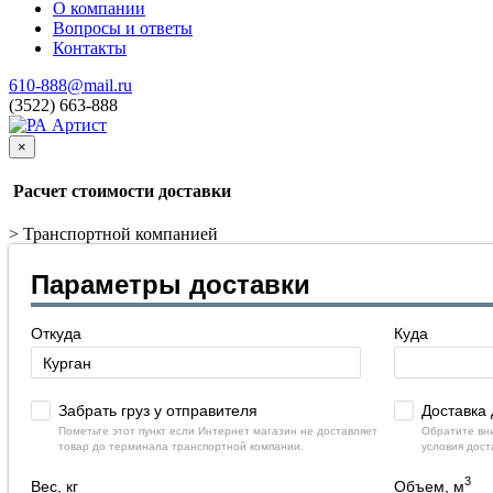
О компании
Вопросы и ответы
Контакты
610-888@mail.ru
(3522) 663-888
×
Расчет стоимости доставки
>
Транспортной компанией
Параметры доставки
Откуда
Куда
Забрать груз у отправителя
Доставка 
Пометьте этот пункт если Интернет магазин не доставляет
Обратите вни
товар до терминала транспортной компании.
условия дост
3
Вес, кг
Объем, м