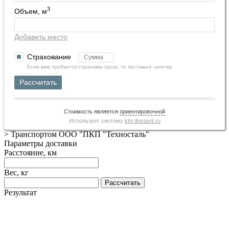
3
Объем, м
Добавить место
Страхование
Если вам требуется страховка груза, то поставьте галочку.
Рассчитать
Стоимость является
ориентировочной
Использует систему
kto-dostavit.ru
>
Транспортом ООО "ПКП "Техносталь"
Параметры доставки
Расстояние, км
Вес, кг
Рассчитать
Результат