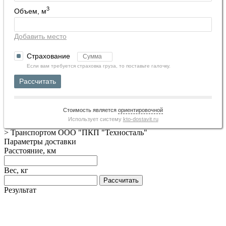
3
Объем, м
Добавить место
Страхование
Если вам требуется страховка груза, то поставьте галочку.
Рассчитать
Стоимость является
ориентировочной
Использует систему
kto-dostavit.ru
>
Транспортом ООО "ПКП "Техносталь"
Параметры доставки
Расстояние, км
Вес, кг
Рассчитать
Результат