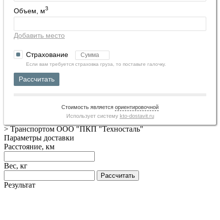
3
Объем, м
Добавить место
Страхование
Если вам требуется страховка груза, то поставьте галочку.
Рассчитать
Стоимость является
ориентировочной
Использует систему
kto-dostavit.ru
>
Транспортом ООО "ПКП "Техносталь"
Параметры доставки
Расстояние, км
Вес, кг
Рассчитать
Результат