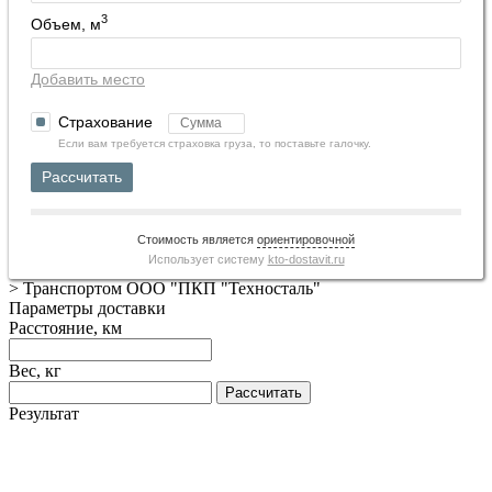
3
Объем, м
Добавить место
Страхование
Если вам требуется страховка груза, то поставьте галочку.
Рассчитать
Стоимость является
ориентировочной
Использует систему
kto-dostavit.ru
>
Транспортом ООО "ПКП "Техносталь"
Параметры доставки
Расстояние, км
Вес, кг
Рассчитать
Результат