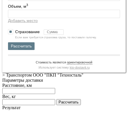
3
Объем, м
Добавить место
Страхование
Если вам требуется страховка груза, то поставьте галочку.
Рассчитать
Стоимость является
ориентировочной
Использует систему
kto-dostavit.ru
>
Транспортом ООО "ПКП "Техносталь"
Параметры доставки
Расстояние, км
Вес, кг
Рассчитать
Результат